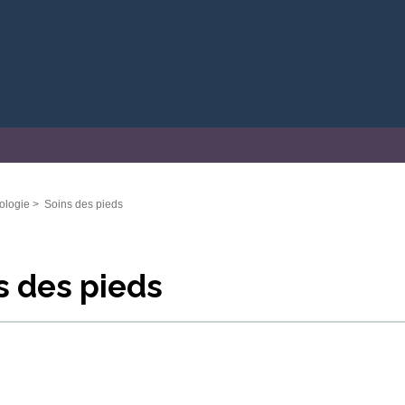
ologie
>
Soins des pieds
s des pieds